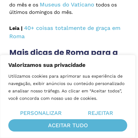
Museus do Vaticano
do mês e os
todos os
últimos domingos do mês.
40+ coisas totalmente de graça em
Leia |
Roma
Mais dicas de Roma para a
sua viagem
Valorizamos sua privacidade
As ruas das compras de luxo em
Utilizamos cookies para aprimorar sua experiência de
Roma, com mapas
navegação, exibir anúncios ou conteúdo personalizado
e analisar nosso tráfego. Ao clicar em “Aceitar todos”,
Liquidações em Roma: qual é a época
você concorda com nosso uso de cookies.
das pechinchas?
Via Ottaviano: rua de compras baratas
PERSONALIZAR
REJEITAR
perto do Vaticano
ACEITAR TUDO
Roma, Itália: Tudo o que você precisa
saber