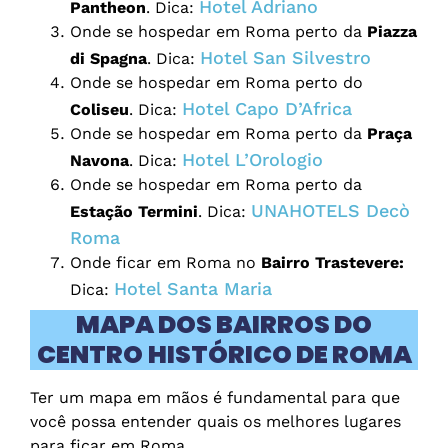
Hotel Adriano
Pantheon
. Dica:
Onde se hospedar em Roma perto da
Piazza
Hotel San Silvestro
di Spagna
. Dica:
Onde se hospedar em Roma perto do
Hotel Capo D’Africa
Coliseu
. Dica:
Onde se hospedar em Roma perto da
Praça
Hotel L’Orologio
Navona
. Dica:
Onde se hospedar em Roma perto da
UNAHOTELS Decò
Estação Termini
. Dica:
Roma
Onde ficar em Roma no
Bairro Trastevere:
Hotel Santa Maria
Dica:
MAPA DOS BAIRROS DO
CENTRO
HISTÓRICO DE ROMA
Ter um mapa em mãos é fundamental para que
você possa entender quais os melhores lugares
para ficar em Roma.