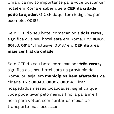
Uma dica muito importante para você buscar um
hotel em Roma é saber que
o CEP da cidade
pode te ajudar.
O CEP daqui tem 5 dígitos, por
exemplo: 00185.
Se o CEP do seu hotel começar pois
dois zeros,
significa que seu hotel está em Roma. Ex.:
00
185,
00
153,
00
164. Inclusive, 00187 é o
CEP da área
mais central da cidade
Se o CEP do seu hotel começar por
três zeros,
significa que seu hotel está na província de
Roma, ou seja, em
municípios bem afastados
da
cidade. Ex.:
000
40,
000
87,
000
94. Ficar
hospedados nessas localidades, significa que
você pode levar pelo menos 1 hora para ir e 1
hora para voltar, sem contar os meios de
transporte mais escassos.