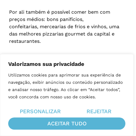
Por ali também é possível comer bem com
preços médios: bons panifícios,
confeitarias, mercearias de frios e vinhos, uma
das melhores pizzarias gourmet da capital e
restaurantes.
Piazza
E dá pra
fazer bastante coisa a pé
: a
Valorizamos sua privacidade
Navona
está ali do lado, e o Vaticano a menos
de 20 minutos em passo moderado. Ah! E em
Utilizamos cookies para aprimorar sua experiência de
dá para chegar a pé ao
menos de 10 minutos
navegação, exibir anúncios ou conteúdo personalizado
Trastevere
.
e analisar nosso tráfego. Ao clicar em “Aceitar todos”,
você concorda com nosso uso de cookies.
Hotéis no Campo de Fiori:
PERSONALIZAR
REJEITAR
Boutique Hotel Campo de’ Fiori
(3
ACEITAR TUDO
estrelas): oferece charme histórico,
elegância moderna e uma localização