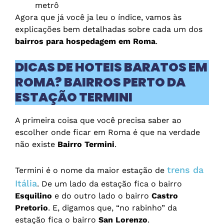
metrô
Agora que já você ja leu o índice, vamos às
explicações bem detalhadas sobre cada um dos
bairros para hospedagem em Roma
.
DICAS DE HOTEIS BARATOS EM
ROMA? BAIRROS PERTO DA
ESTAÇÃO TERMINI
A primeira coisa que você precisa saber ao
escolher onde ficar em Roma é que na verdade
não existe
Bairro Termini
.
trens da
Termini é o nome da maior estação de
Itália
. De um lado da estação fica o bairro
Esquilino
e do outro lado o bairro
Castro
Pretorio
. E, digamos que, “no rabinho” da
estação fica o bairro
San Lorenzo
.