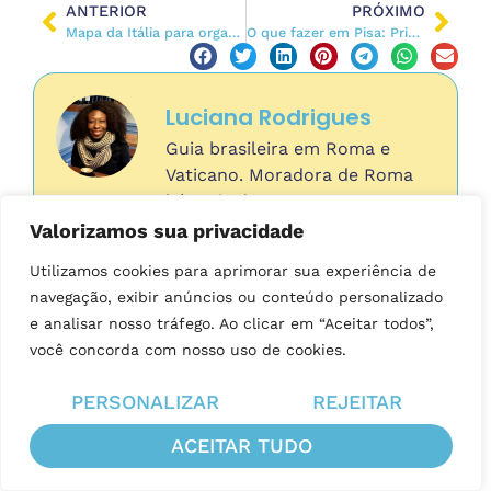
ANTERIOR
PRÓXIMO
Mapa da Itália para organizar a sua viagem
O que fazer em Pisa: Principais Atrações + Mapa
Luciana Rodrigues
Guia brasileira em Roma e
Vaticano. Moradora de Roma
há mais de 25anos.
Idealizadora e produtora de
Valorizamos sua privacidade
conteúdo do Roma Pra Você,
Utilizamos cookies para aprimorar sua experiência de
para quem quer organizar a
navegação, exibir anúncios ou conteúdo personalizado
sua viagem a Roma em plena
e analisar nosso tráfego. Ao clicar em “Aceitar todos”,
autonomia. Seja bem-vindo(a)
você concorda com nosso uso de cookies.
e prazer em conhecê-lo(a)!
PERSONALIZAR
REJEITAR
Conteúdo Relacionado
ACEITAR TUDO
HOSPEDAGEM