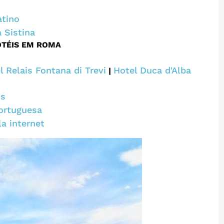
atino
 Sistina
OTÉIS EM ROMA
l Relais Fontana di Trevi
Hotel Duca d'Alba
|
is
ortuguesa
a internet