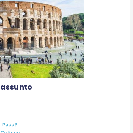
o assunto
a Pass?
 Coliseu