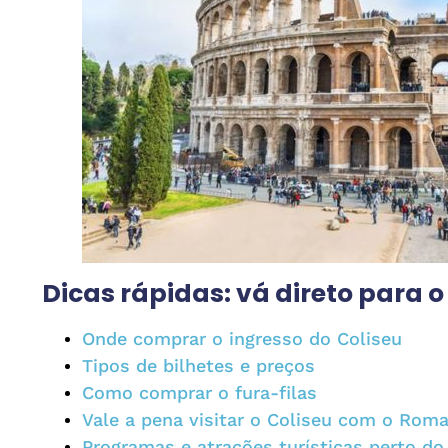
Dicas rápidas: vá direto para 
Onde comprar o ingresso do Coliseu
Tipos de bilhetes e preços
Como comprar o fura-filas
Vale a pena visitar o Coliseu com o Rom
Programas e atrações turísticas perto do