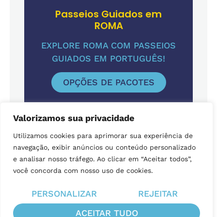
Passeios Guiados em
ROMA
EXPLORE ROMA COM PASSEIOS
GUIADOS EM PORTUGUÊS!
OPÇÕES DE PACOTES
Artigos + Lidos
Valorizamos sua privacidade
O que fazer no Vaticano: dicas
Utilizamos cookies para aprimorar sua experiência de
completas
navegação, exibir anúncios ou conteúdo personalizado
e analisar nosso tráfego. Ao clicar em “Aceitar todos”,
Capela Sistina: o teto mais famoso
você concorda com nosso uso de cookies.
do mundo
PERSONALIZAR
REJEITAR
Coliseu de Roma [Guia Completo]:
ingressos, dicas, gratuidades
ACEITAR TUDO