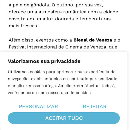
a pé e de gôndola. O outono, por sua vez,
oferece uma atmosfera romântica com a cidade
envolta em uma luz dourada e temperaturas
mais frescas.
Além disso, eventos como a
Bienal de Veneza
e o
Festival Internacional de Cinema de Veneza, que
ocorrem no outono, atraem visitantes de todo o
Valorizamos sua privacidade
mundo. Já o verão (junho a agosto) pode ser
muito quente e lotado, enquanto o inverno
Utilizamos cookies para aprimorar sua experiência de
(dezembro a fevereiro) é menos turístico, mas
navegação, exibir anúncios ou conteúdo personalizado
pode ser frio e úmido, com a possibilidade de
e analisar nosso tráfego. Ao clicar em “Aceitar todos”,
acqua alta
, ou marés altas, que causam
você concorda com nosso uso de cookies.
inundações na cidade.
PERSONALIZAR
REJEITAR
ACEITAR TUDO
FILAS? NUNCA MAIS!
INGRESSOS PARA SUA