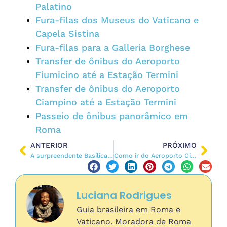
Palatino
Fura-filas dos Museus do Vaticano e
Capela Sistina
Fura-filas para a Galleria Borghese
Transfer de ônibus do Aeroporto
Fiumicino até a Estação Termini
Transfer de ônibus do Aeroporto
Ciampino até a Estação Termini
Passeio de ônibus panorâmico em
Roma
ANTERIOR
PRÓXIMO
A surpreendente Basílica de São Clemente com 3 andares subterrâneos
Como ir do Aeroporto Ciampino ao Centro de Roma
Luciana Rodrigues
Guia brasileira em Roma e
Vaticano. Moradora de Roma