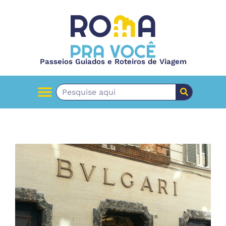
Passeios Guiados e Roteiros de Viagem
PASSEIOS GUIADOS