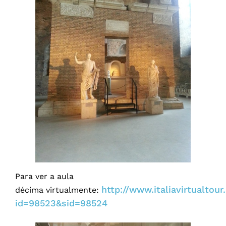
Para ver a aula
http://www.italiavirtualtou
décima virtualmente:
id=98523&sid=98524