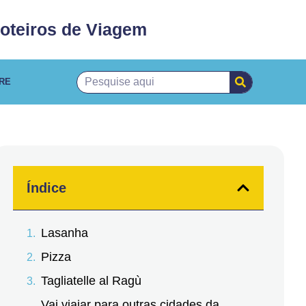
oteiros de Viagem
RE
Índice
Lasanha
Pizza
Tagliatelle al Ragù
Vai viajar para outras cidades da