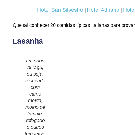
Hotel San Silvestro
Hotel Adriano
Hotel
|
|
Que tal conhecer 20 comidas típicas italianas para pro
Lasanha
Lasanha
al ragù,
ou seja,
recheada
com
carne
moída,
molho de
tomate,
refogado
e outros
temperos.