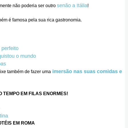
senão a Itália
mente não poderia ser outro
!
ambém é famosa pela sua rica gastronomia.
perfeito
nquistou o mundo
pas
imersão nas suas comidas e
deixe também de fazer uma
O TEMPO EM FILAS ENORMES!
o
tina
OTÉIS EM ROMA