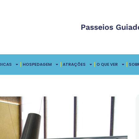
Passeios Guiad
DICAS
HOSPEDAGEM
ATRAÇÕES
O QUE VER
SOB