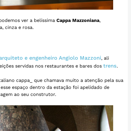
podemos ver a belíssima
Cappa Mazzoniana
,
 cinza e rosa.
arquiteto e engenheiro Angiolo Mazzoni
, ali
trens
eições servidas nos restaurantes e bares dos
.
taliano cappa_ que chamava muito a atenção pela sua
 esse espaço dentro da estação foi apelidado de
agem ao seu construtor.