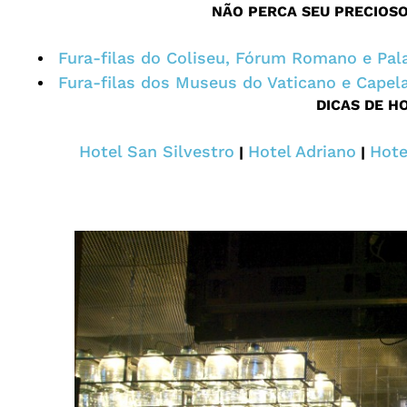
NÃO PERCA SEU PRECIOS
Fura-filas do Coliseu, Fórum Romano e Pal
Fura-filas dos Museus do Vaticano e Capela
DICAS DE H
Hotel San Silvestro
Hotel Adriano
Hote
|
|