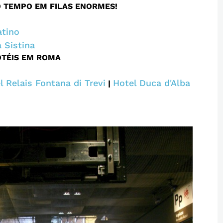
O TEMPO EM FILAS ENORMES!
atino
 Sistina
OTÉIS EM ROMA
l Relais Fontana di Trevi
Hotel Duca d'Alba
|