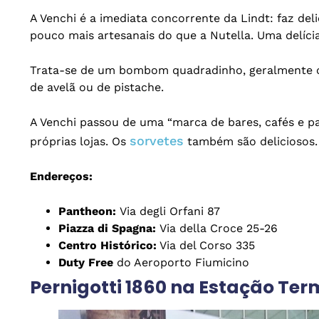
A Venchi é a imediata concorrente da Lindt: faz d
pouco mais artesanais do que a Nutella. Uma delíci
Trata-se de um bombom quadradinho, geralmente c
de avelã ou de pistache.
A Venchi passou de uma “marca de bares, cafés e p
sorvetes
próprias lojas. Os
também são deliciosos.
Endereços:
Pantheon:
Via degli Orfani 87
Piazza di Spagna:
Via della Croce 25-26
Centro Histórico:
Via del Corso 335
Duty Free
do Aeroporto Fiumicino
Pernigotti 1860 na Estação Ter