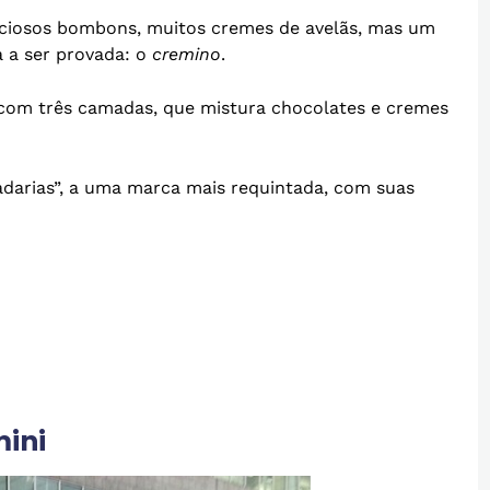
eliciosos bombons, muitos cremes de avelãs, mas um
a a ser provada: o
cremino
.
om três camadas, que mistura chocolates e cremes
adarias”, a uma marca mais requintada, com suas
mini