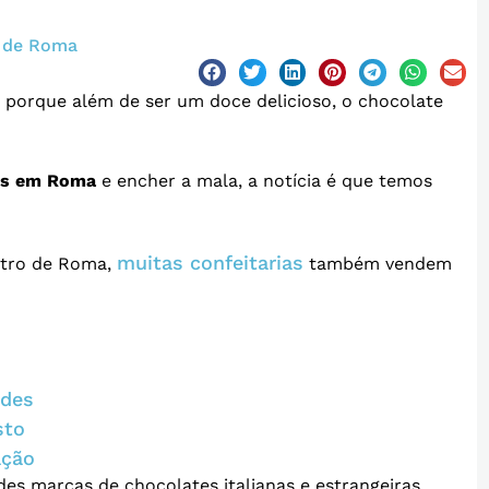
 de Roma
porque além de ser um doce delicioso, o chocolate
es em Roma
e encher a mala, a notícia é que temos
muitas confeitarias
ntro de Roma,
também vendem
ades
sto
ação
es marcas de chocolates italianas e estrangeiras