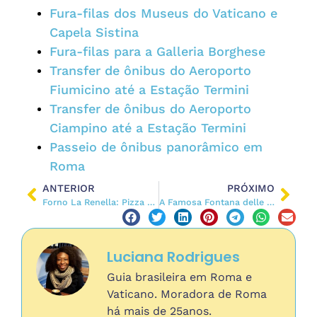
Fura-filas dos Museus do Vaticano e
Capela Sistina
Fura-filas para a Galleria Borghese
Transfer de ônibus do Aeroporto
Fiumicino até a Estação Termini
Transfer de ônibus do Aeroporto
Ciampino até a Estação Termini
Passeio de ônibus panorâmico em
Roma
ANTERIOR
PRÓXIMO
Forno La Renella: Pizza aos pedaços em Trastevere
A Famosa Fontana delle Tartarughe, no Gueto Hebraico de Roma
Luciana Rodrigues
Guia brasileira em Roma e
Vaticano. Moradora de Roma
há mais de 25anos.