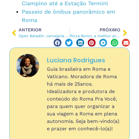
Ciampino até a Estação Termini
Passeio de ônibus panorâmico em
Roma
ANTERIOR
PRÓXIMO
Open Baladin: cervejaria artesanal e hamburgueres deliciosos
Pizza Bonci: a melhor pizza perto dos Museus do Vaticano (e na Estação Termini)
Luciana Rodrigues
Guia brasileira em Roma e
Vaticano. Moradora de Roma
há mais de 25anos.
Idealizadora e produtora de
conteúdo do Roma Pra Você,
para quem quer organizar a
sua viagem a Roma em plena
autonomia. Seja bem-vindo(a)
e prazer em conhecê-lo(a)!