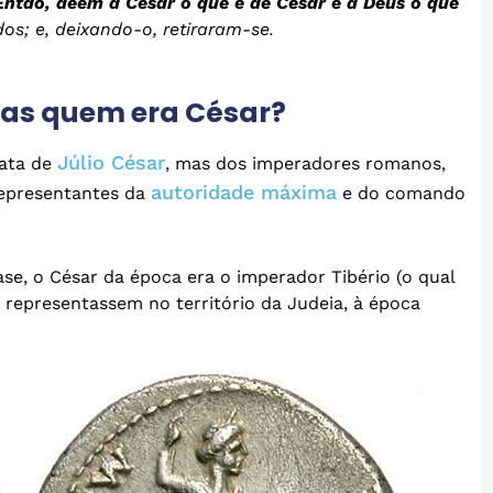
Então, dêem a César o que é de César e a Deus o que
dos; e, deixando-o, retiraram-se.
 mas quem era César?
Júlio César
rata de
, mas dos imperadores romanos,
autoridade máxima
representantes da
e do comando
ase, o César da época era o imperador Tibério (o qual
o representassem no território da Judeia, à época