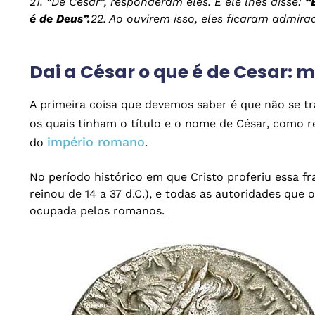
21. “De César”, responderam eles. E ele lhes disse:
“
é de Deus”.
22. Ao ouvirem isso, eles ficaram admira
Dai a César o que é de Cesar:
A primeira coisa que devemos saber é que não se t
os quais tinham o título e o nome de César, como 
império romano
do
.
No período histórico em que Cristo proferiu essa fr
reinou de 14 a 37 d.C.), e todas as autoridades que 
ocupada pelos romanos.