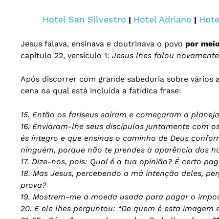
Hotel San Silvestro
Hotel Adriano
Hote
|
|
Jesus falava, ensinava e doutrinava o povo
por meio
capítulo 22, versículo 1:
Jesus lhes falou novamente
Após discorrer com grande sabedoria sobre vários a
cena na qual está incluída a fatídica frase:
15. Então os fariseus saíram e começaram a planej
16. Enviaram-lhe seus discípulos juntamente com o
és íntegro e que ensinas o caminho de Deus conform
ninguém, porque não te prendes à aparência dos h
17. Dize-nos, pois: Qual é a tua opinião? É certo p
18. Mas Jesus, percebendo a má intenção deles, pe
prova?
19. Mostrem-me a moeda usada para pagar o impost
20. E ele lhes perguntou: “De quem é esta imagem e