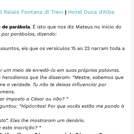
l Relais Fontana di Trevi
Hotel Duca d'Alba
|
 de parábola
. É isto que nos diz Mateus no início do
 por parábolas, dizendo:
ssuntos, eis que os versículos 15 ao 22 narram toda a
ar um meio de enredá-lo em suas próprias palavras.
s herodianos que lhe disseram: “Mestre, sabemos que
e a verdade. Tu não te deixas influenciar por
omens.
agar imposto a César ou não? “
rguntou: “Hipócritas! Por que vocês estão me pondo à
o”. Eles lhe mostraram um denário.
 esta inscrição? “