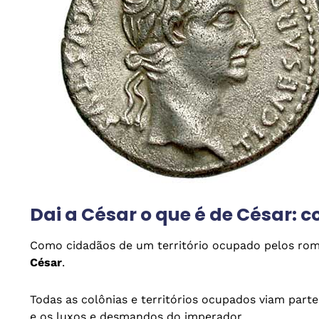
Dai a César o que é de César: c
Como cidadãos de um território ocupado pelos rom
César
.
Todas as colônias e territórios ocupados viam parte
e os luxos e desmandos do imperador.