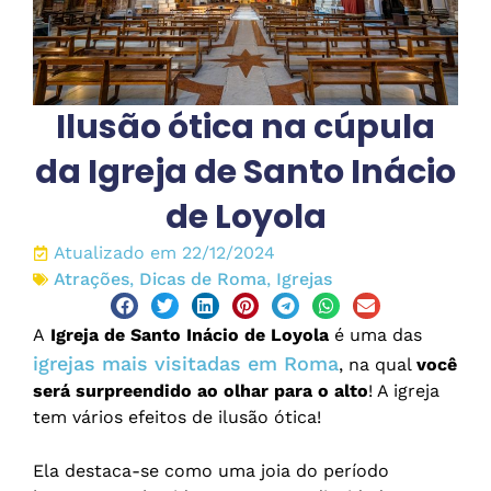
Ilusão ótica na cúpula
da Igreja de Santo Inácio
de Loyola
Atualizado em 22/12/2024
Atrações
,
Dicas de Roma
,
Igrejas
A
Igreja de Santo Inácio de Loyola
é uma das
igrejas mais visitadas em Roma
, na qual
você
será surpreendido ao olhar para o alto
! A igreja
tem vários efeitos de ilusão ótica!
Ela destaca-se como uma joia do período