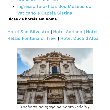
Ingresso fura-filas dos Museus do
Vaticano e Capela Sistina
Dicas de hotéis em Roma
Hotel San Silvestro
Hotel Adriano
Hotel
|
|
Relais Fontana di Trevi
Hotel Duca d’Alba
|
Fachada da Igreja de Santo Inácio |