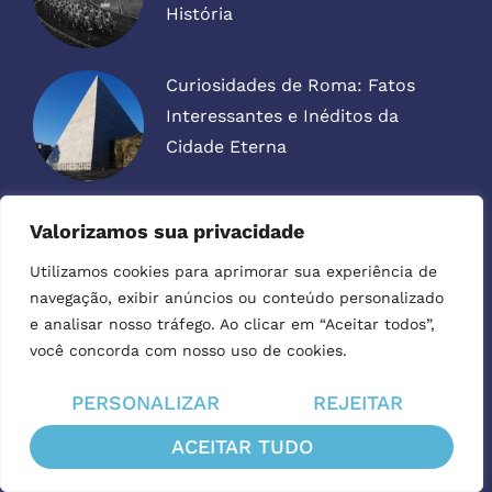
História
Curiosidades de Roma: Fatos
Interessantes e Inéditos da
Cidade Eterna
Guarda-volumes em Roma: onde
Valorizamos sua privacidade
deixar as suas malas
Utilizamos cookies para aprimorar sua experiência de
navegação, exibir anúncios ou conteúdo personalizado
e analisar nosso tráfego. Ao clicar em “Aceitar todos”,
Subterrâneos de Roma: as Casas
você concorda com nosso uso de cookies.
Romanas do Palazzo Valentini
PERSONALIZAR
REJEITAR
ACEITAR TUDO
Categorias Especiais