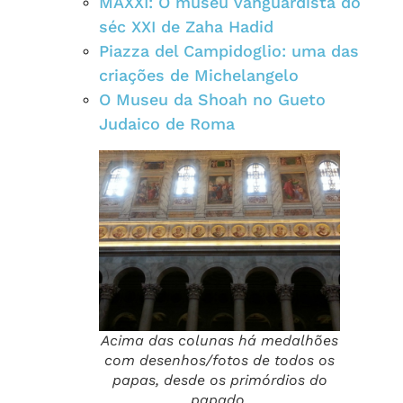
MAXXI: O museu vanguardista do
séc XXI de Zaha Hadid
Piazza del Campidoglio: uma das
criações de Michelangelo
O Museu da Shoah no Gueto
Judaico de Roma
Acima das colunas há medalhões
com desenhos/fotos de todos os
papas, desde os primórdios do
papado.