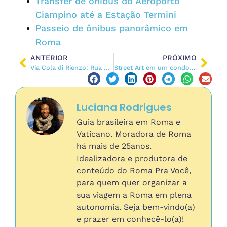
Transfer de ônibus do Aeroporto
Ciampino até a Estação Termini
Passeio de ônibus panorâmico em
Roma
ANTERIOR
PRÓXIMO
Via Cola di Rienzo: Rua de Compras e Comida Perto do Vaticano
Street Art em um condomínio popular em Tor Marancia
Luciana Rodrigues
Guia brasileira em Roma e
Vaticano. Moradora de Roma
há mais de 25anos.
Idealizadora e produtora de
conteúdo do Roma Pra Você,
para quem quer organizar a
sua viagem a Roma em plena
autonomia. Seja bem-vindo(a)
e prazer em conhecê-lo(a)!