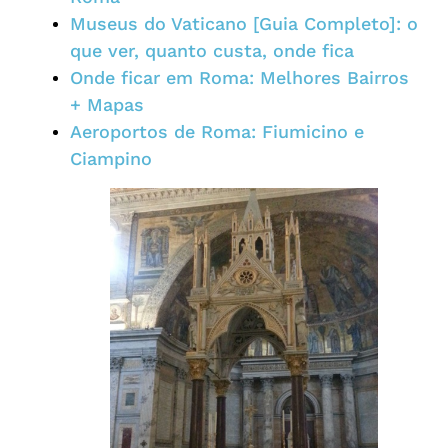
Museus do Vaticano [Guia Completo]: o
que ver, quanto custa, onde fica
Onde ficar em Roma: Melhores Bairros
+ Mapas
Aeroportos de Roma: Fiumicino e
Ciampino