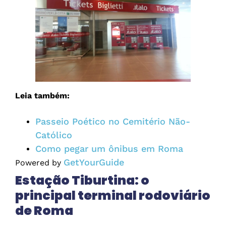
Leia também:
Passeio Poético no Cemitério Não-
Católico
Como pegar um ônibus em Roma
GetYourGuide
Powered by
Estação Tiburtina: o
principal terminal rodoviário
de Roma