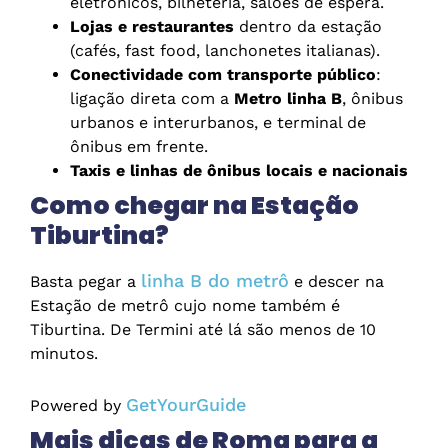
eletrônicos, bilheteria, salões de espera.
Lojas e restaurantes
dentro da estação
(cafés, fast food, lanchonetes italianas).
Conectividade com transporte público
:
ligação direta com a
Metro linha B
, ônibus
urbanos e interurbanos, e terminal de
ônibus em frente.
Taxis e linhas de ônibus locais e nacionais
Como chegar na Estação
Tiburtina?
linha B do metrô
Basta pegar a
e descer na
Estação de metrô cujo nome também é
Tiburtina. De Termini até lá são menos de 10
minutos.
GetYourGuide
Powered by
Mais dicas de Roma para a