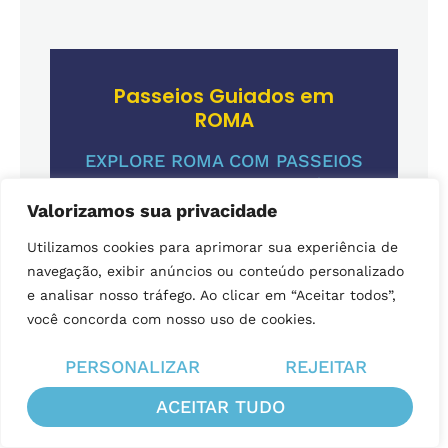
Passeios Guiados em
ROMA
EXPLORE ROMA COM PASSEIOS
GUIADOS EM PORTUGUÊS!
Valorizamos sua privacidade
OPÇÕES DE PACOTES
Utilizamos cookies para aprimorar sua experiência de
navegação, exibir anúncios ou conteúdo personalizado
e analisar nosso tráfego. Ao clicar em “Aceitar todos”,
Artigos + Lidos
você concorda com nosso uso de cookies.
O que fazer no Vaticano: dicas
PERSONALIZAR
REJEITAR
completas
ACEITAR TUDO
Capela Sistina: o teto mais famoso
do mundo