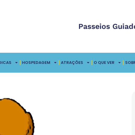
Passeios Guiad
DICAS
HOSPEDAGEM
ATRAÇÕES
O QUE VER
SOB