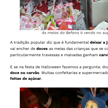
As meias da Befana à venda no su
A tradição popular diz que é fundamental
deixar a 
vai encher de
doces
as meias das crianças que se 
particularmente travessas e malvadas ganham
carv
E se na festa de Halloween fazemos a pergunta: do
doce ou carvão
. Muitas confeitarias e supermerc
feitas de açúcar
.