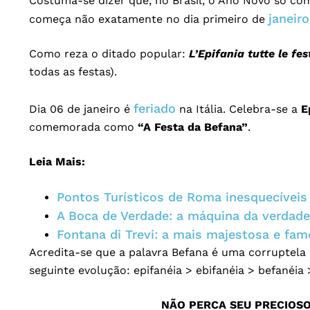
Costuma-se dizer que, no Brasil, o Ano Novo só c
janeiro
começa não exatamente no dia primeiro de
Como reza o ditado popular:
L’Epifania tutte le fes
todas as festas).
feriado
Dia 06 de janeiro é
na Itália. Celebra-se a
E
comemorada como
“A Festa da Befana”
.
Leia Mais:
Pontos Turísticos de Roma inesquecíveis
A Boca de Verdade: a máquina da verdad
Fontana di Trevi: a mais majestosa e fa
Acredita-se que a palavra Befana é uma corruptela
seguinte evolução: epifanéia > ebifanéia > befanéia 
NÃO PERCA SEU PRECIOS