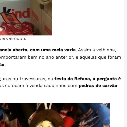
permercado.
janela aberta, com uma meia vazia
. Assim a velhinha,
comportaram bem no ano anterior, e aquelas que foram
ão
.
çuras ou travessuras, na
festa da Befana, a pergunta é
ados colocam à venda saquinhos com
pedras de carvão