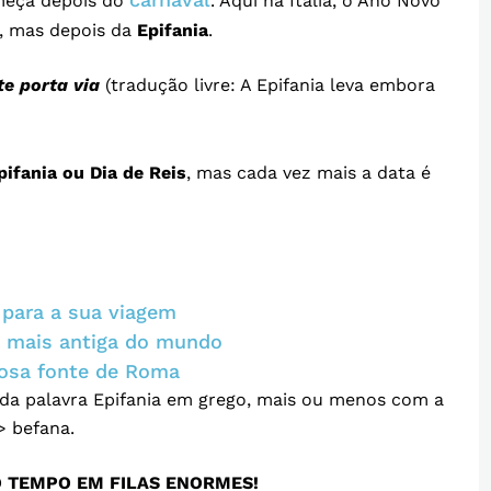
omeça depois do
. Aqui na Itália, o Ano Novo
, mas depois da
Epifania
.
te porta via
(tradução livre: A Epifania leva embora
pifania ou Dia de Reis
, mas cada vez mais a data é
 para a sua viagem
e mais antiga do mundo
mosa fonte de Roma
 da palavra Epifania em grego, mais ou menos com a
> befana.
O TEMPO EM FILAS ENORMES!