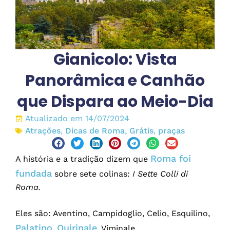
Gianicolo: Vista
Panorâmica e Canhão
que Dispara ao Meio-Dia
Atualizado em 14/07/2024
Atrações
,
Dicas de Roma
,
Grátis
,
praças
Roma foi
A história e a tradição dizem que
fundada
sobre sete colinas:
I Sette Colli di
Roma.
Eles são: Aventino, Campidoglio, Celio, Esquilino,
Palatino
Quirinale
,
, Viminale.