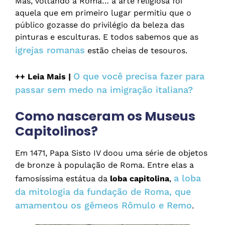
Mas, voltando a Roma… a arte religiosa foi
aquela que em primeiro lugar permitiu que o
público gozasse do privilégio da beleza das
pinturas e esculturas. E todos sabemos que as
igrejas romanas
estão cheias de tesouros.
O que você precisa fazer para
++ Leia Mais |
passar sem medo na imigração italiana?
Como nasceram os Museus
Capitolinos?
Em 1471, Papa Sisto IV doou uma série de objetos
de bronze à população de Roma. Entre elas a
a loba
famosíssima estátua da
loba capitolina
,
da mitologia da fundação de Roma, que
amamentou os gêmeos Rômulo e Remo
.