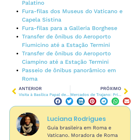
Palatino
Fura-filas dos Museus do Vaticano e
Capela Sistina
Fura-filas para a Galleria Borghese
Transfer de ônibus do Aeroporto
Fiumicino até a Estação Termini
Transfer de ônibus do Aeroporto
Ciampino até a Estação Termini
Passeio de ônibus panorâmico em
Roma
ANTERIOR
PRÓXIMO
Visita à Basílica Papal de Santa Maria Maggiore
Mercados de Trajano: Primeiro Centro Comercial do Mundo
Luciana Rodrigues
Guia brasileira em Roma e
Vaticano. Moradora de Roma