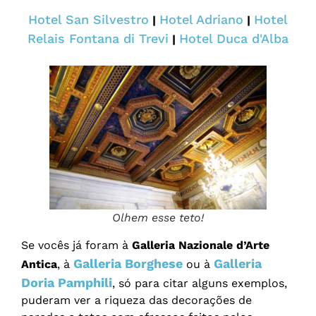
Hotel San Silvestro
Hotel Adriano
Hotel
|
|
Relais Fontana di Trevi
Hotel Duca d'Alba
|
Olhem esse teto!
Se vocês já foram à
Galleria Nazionale d’Arte
Galleria Borghese
Galleria
Antica
, à
ou à
Doria Pamphili
, só para citar alguns exemplos,
puderam ver a riqueza das decorações de