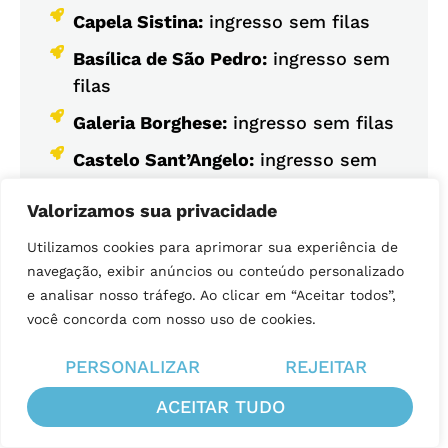
Capela Sistina:
ingresso sem filas
Basílica de São Pedro:
ingresso sem
filas
Galeria Borghese:
ingresso sem filas
Castelo Sant’Angelo:
ingresso sem
filas
Valorizamos sua privacidade
Ônibus de/para Aeroporto Fiumicino
Utilizamos cookies para aprimorar sua experiência de
Ônibus de/para Aeroporto Ciampino
navegação, exibir anúncios ou conteúdo personalizado
Pompeia:
ingresso sem filas
e analisar nosso tráfego. Ao clicar em “Aceitar todos”,
você concorda com nosso uso de cookies.
Galleria degli Uffizi:
ingresso sem
filas
PERSONALIZAR
REJEITAR
Torre de Pisa:
ingresso sem filas
ACEITAR TUDO
Davi do Michelangelo:
ingresso sem