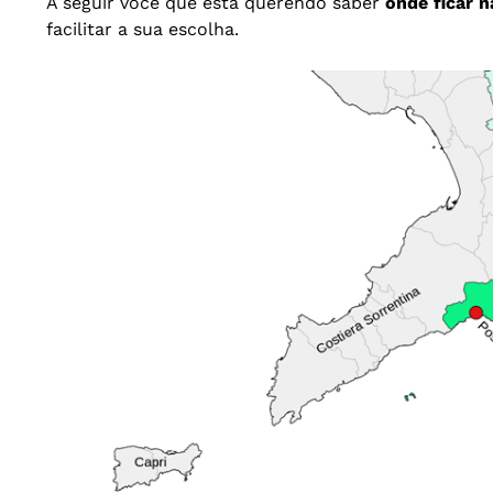
A seguir você que está querendo saber
onde ficar 
facilitar a sua escolha.