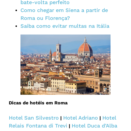
bate-volta perfeito
Como chegar em Siena a partir de
Roma ou Florença?
Saiba como evitar multas na Itália
Dicas de hotéis em Roma
Hotel San Silvestro
Hotel Adriano
Hotel
|
|
Relais Fontana di Trevi
Hotel Duca d’Alba
|