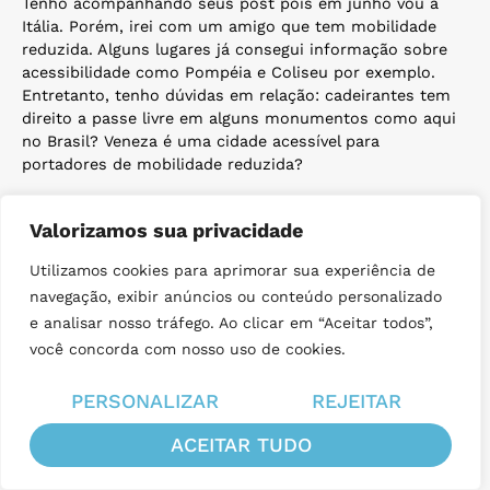
Tenho acompanhando seus post pois em junho vou à
Itália. Porém, irei com um amigo que tem mobilidade
reduzida. Alguns lugares já consegui informação sobre
acessibilidade como Pompéia e Coliseu por exemplo.
Entretanto, tenho dúvidas em relação: cadeirantes tem
direito a passe livre em alguns monumentos como aqui
no Brasil? Veneza é uma cidade acessível para
portadores de mobilidade reduzida?
Valorizamos sua privacidade
Utilizamos cookies para aprimorar sua experiência de
24/04/2019 às 14:33
romapravoce
disse:
navegação, exibir anúncios ou conteúdo personalizado
e analisar nosso tráfego. Ao clicar em “Aceitar todos”,
Sim, na maioria dos monumentos e museus públicos,
você concorda com nosso uso de cookies.
cadeirantes e 1 acompanhante têm gratuidade.
Infelizmente não sei dar uma informação sobre
PERSONALIZAR
REJEITAR
mobilidade em Veneza.
Abs e boa viagem,
ACEITAR TUDO
Luciana