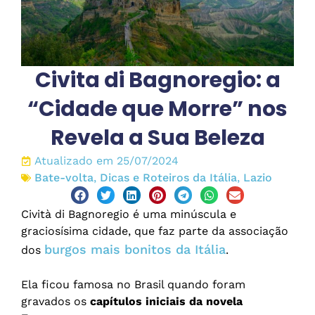
Civita di Bagnoregio: a
“Cidade que Morre” nos
Revela a Sua Beleza
Atualizado em 25/07/2024
Bate-volta
,
Dicas e Roteiros da Itália
,
Lazio
Cività di Bagnoregio é uma minúscula e
graciosísima cidade, que faz parte da associação
burgos mais bonitos da Itália
dos
.
Ela ficou famosa no Brasil quando foram
gravados os
capítulos iniciais da novela