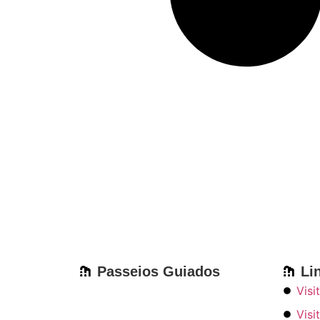
Passeios Guiados
Li
Visi
Visi