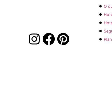
O q
CONTRATE
Hot
Hoté
Segu
Pla