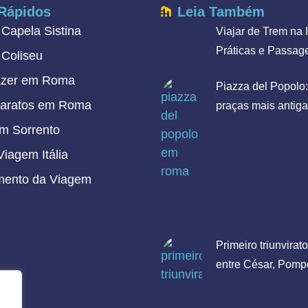
 Rápidos
Leia Também
a Capela Sistina
Viajar de Trem na I
Práticas e Passag
o Coliseu
azer em Roma
Piazza del Popolo
Baratos em Roma
praças mais antig
em Sorrento
iagem Itália
mento da Viagem
Primeiro triunvirato
entre César, Pomp